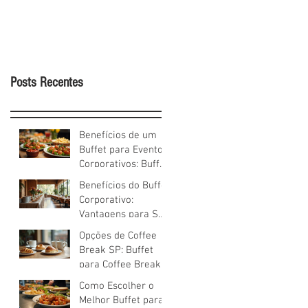
Posts Recentes
Benefícios de um
Buffet para Eventos
Corporativos: Buffet
Empresarial
Benefícios do Buffet
Soluções
Corporativo:
Vantagens para Seu
Evento
Opções de Coffee
Break SP: Buffet
para Coffee Break
em São Paulo -
Como Escolher o
Como Escolher
Melhor Buffet para