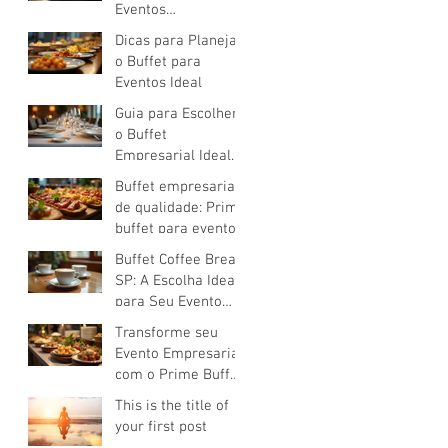
Eventos
Corporativos: Guia
Dicas para Planejar
Completo para uma
o Buffet para
Escolha de Buffet
Eventos Ideal
Corporativo de
Guia para Escolher
Sucesso
o Buffet
Empresarial Ideal
para Eventos
Buffet empresarial
Corporativos
de qualidade: Prime
buffet para eventos
empresariais
Buffet Coffee Break
SP: A Escolha Ideal
para Seu Evento
Corporativo
Transforme seu
Evento Empresarial
com o Prime Buffet:
Buffet para Eventos
This is the title of
Empresariais
your first post