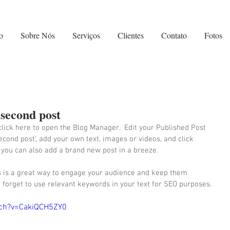
o
Sobre Nós
Serviços
Clientes
Contato
Fotos
r second post
click here to open the Blog Manager.  Edit your Published Post 
 second post’, add your own text, images or videos, and click 
 you can also add a brand new post in a breeze. 
s is a great way to engage your audience and keep them 
 forget to use relevant keywords in your text for SEO purposes. 
tch?v=CakiQCH5ZY0