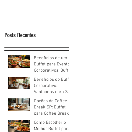
Posts Recentes
Benefícios de um
Buffet para Eventos
Corporativos: Buffet
Empresarial
Benefícios do Buffet
Soluções
Corporativo:
Vantagens para Seu
Evento
Opções de Coffee
Break SP: Buffet
para Coffee Break
em São Paulo -
Como Escolher o
Como Escolher
Melhor Buffet para