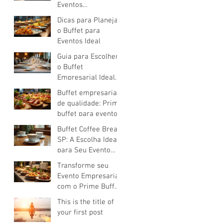
Eventos
Corporativos: Guia
Dicas para Planejar
Completo para uma
o Buffet para
Escolha de Buffet
Eventos Ideal
Corporativo de
Guia para Escolher
Sucesso
o Buffet
Empresarial Ideal
para Eventos
Buffet empresarial
Corporativos
de qualidade: Prime
buffet para eventos
empresariais
Buffet Coffee Break
SP: A Escolha Ideal
para Seu Evento
Corporativo
Transforme seu
Evento Empresarial
com o Prime Buffet:
Buffet para Eventos
This is the title of
Empresariais
your first post