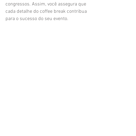
congressos. Assim, você assegura que 
cada detalhe do coffee break contribua 
para o sucesso do seu evento.
Para facilitar sua busca, indico que 
conheça as opções de 
buffet para coffee 
break são paulo
 que oferecem 
excelência e atendimento personalizado, 
garantindo uma experiência única e 
satisfatória.
Espero que este conteúdo tenha sido 
útil para você planejar o coffee break 
ideal para seu próximo evento 
corporativo em São Paulo. Com atenção 
aos detalhes e a escolha certa do buffet, 
seu evento certamente será um sucesso 
memorável.